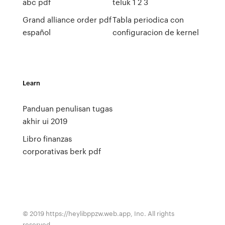
abc pdf
teluk 1 2 3
Grand alliance order pdf
Tabla periodica con
español
configuracion de kernel
Learn
Panduan penulisan tugas
akhir ui 2019
Libro finanzas
corporativas berk pdf
© 2019 https://heylibppzw.web.app, Inc. All rights
reserved.